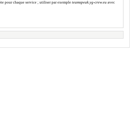
hôte pour chaque service ; utiliser par exemple
teamspeak.yg-crew.eu
avec