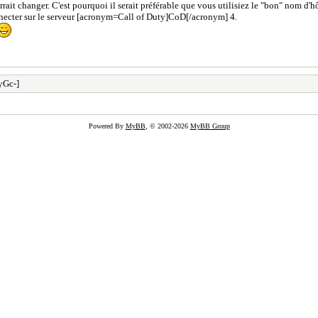
rrait changer. C'est pourquoi il serait préférable que vous utilisiez le "bon" nom d'
necter sur le serveur [acronym=Call of Duty]CoD[/acronym] 4.
yGc-]
Powered By
MyBB
, © 2002-2026
MyBB Group