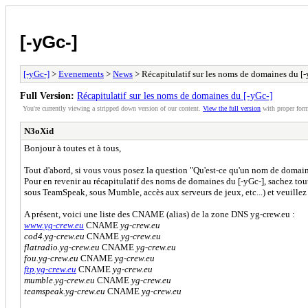
[-yGc-]
[-yGc-]
>
Evenements
>
News
> Récapitulatif sur les noms de domaines du [-
Full Version:
Récapitulatif sur les noms de domaines du [-yGc-]
You're currently viewing a stripped down version of our content.
View the full version
with proper form
N3oXid
Bonjour à toutes et à tous,
Tout d'abord, si vous vous posez la question "Qu'est-ce qu'un nom de domaine ?
Pour en revenir au récapitulatif des noms de domaines du [-yGc-], sachez to
sous TeamSpeak, sous Mumble, accès aux serveurs de jeux, etc...) et veuillez
A présent, voici une liste des CNAME (alias) de la zone DNS yg-crew.eu :
www.yg-crew.eu
CNAME
yg-crew.eu
cod4.yg-crew.eu
CNAME
yg-crew.eu
flatradio.yg-crew.eu
CNAME
yg-crew.eu
fou.yg-crew.eu
CNAME
yg-crew.eu
ftp.yg-crew.eu
CNAME
yg-crew.eu
mumble.yg-crew.eu
CNAME
yg-crew.eu
teamspeak.yg-crew.eu
CNAME
yg-crew.eu