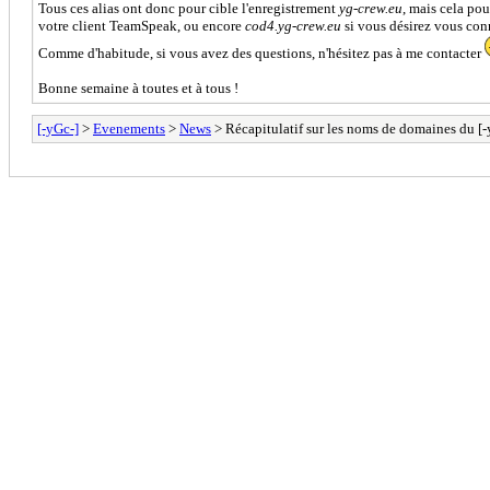
Tous ces alias ont donc pour cible l'enregistrement
yg-crew.eu
, mais cela pou
votre client TeamSpeak, ou encore
cod4.yg-crew.eu
si vous désirez vous con
Comme d'habitude, si vous avez des questions, n'hésitez pas à me contacter
Bonne semaine à toutes et à tous !
[-yGc-]
>
Evenements
>
News
> Récapitulatif sur les noms de domaines du [-