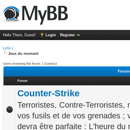
Hello There, Guest!
Login
Register
[-yGc-]
Jeux du moment
Users browsing this forum: 1 Guest(s)
Forums
Forum
Counter-Strike
Terroristes, Contre-Terroristes
vos fusils et de vos grenades ; 
devra être parfaite : L'heure du 