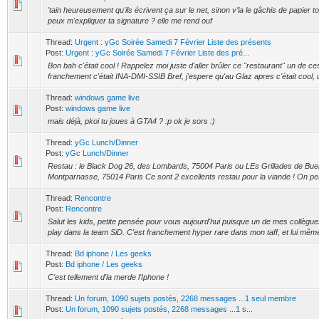
'tain heureusement qu'ils écrivent ça sur le net, sinon v'la le gâchis de papier
peux m'expliquer ta signature ? elle me rend ouf
Thread:
Urgent : yGc Soirée Samedi 7 Février Liste des présents
Post:
Urgent : yGc Soirée Samedi 7 Février Liste des pré...
Bon bah c'était cool ! Rappelez moi juste d'aller brûler ce "restaurant" un de ce
franchement c'était INA-DMI-SSIB Bref, j'espere qu'au Glaz apres c'était cool, 
Thread:
windows game live
Post:
windows game live
mais déjà, pkoi tu joues à GTA4 ? :p ok je sors :)
Thread:
yGc Lunch/Dinner
Post:
yGc Lunch/Dinner
Restau : le Black Dog 26, des Lombards, 75004 Paris ou LEs Grillades de Bue
Montparnasse, 75014 Paris Ce sont 2 excellents restau pour la viande ! On p
Thread:
Rencontre
Post:
Rencontre
Salut les kids, petite pensée pour vous aujourd'hui puisque un de mes collègues 
play dans la team SiD. C'est franchement hyper rare dans mon taff, et lui même
Thread:
Bd iphone / Les geeks
Post:
Bd iphone / Les geeks
C'est tellement d'la merde l'Iphone !
Thread:
Un forum, 1090 sujets postés, 2268 messages ...1 seul membre
Post:
Un forum, 1090 sujets postés, 2268 messages ...1 s...