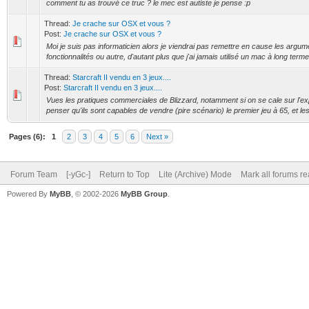
comment tu as trouvé ce truc ? le mec est autiste je pense :p
Thread:
Je crache sur OSX et vous ?
Post:
Je crache sur OSX et vous ?
Moi je suis pas informaticien alors je viendrai pas remettre en cause les argum
fonctionnalités ou autre, d'autant plus que j'ai jamais utilisé un mac à long term
Thread:
Starcraft II vendu en 3 jeux....
Post:
Starcraft II vendu en 3 jeux....
Vues les pratiques commerciales de Blizzard, notamment si on se cale sur l'e
penser qu'ils sont capables de vendre (pire scénario) le premier jeu à 65, et l
Pages (6):
1
2
3
4
5
6
Next »
Forum Team
[-yGc-]
Return to Top
Lite (Archive) Mode
Mark all forums r
Powered By
MyBB
, © 2002-2026
MyBB Group
.