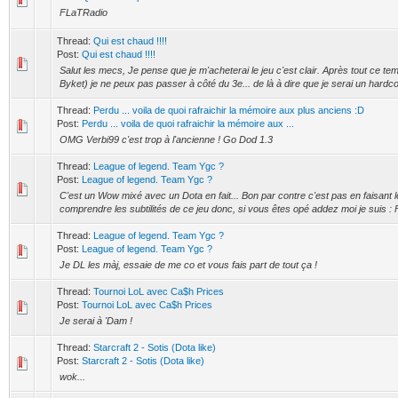
FLaTRadio
Thread:
Qui est chaud !!!!
Post:
Qui est chaud !!!!
Salut les mecs, Je pense que je m'acheterai le jeu c'est clair. Après tout ce 
Byket) je ne peux pas passer à côté du 3e... de là à dire que je serai un hardco
Thread:
Perdu ... voila de quoi rafraichir la mémoire aux plus anciens :D
Post:
Perdu ... voila de quoi rafraichir la mémoire aux ...
OMG Verbi99 c'est trop à l'ancienne ! Go Dod 1.3
Thread:
League of legend. Team Ygc ?
Post:
League of legend. Team Ygc ?
C'est un Wow mixé avec un Dota en fait... Bon par contre c'est pas en faisant le
comprendre les subtilités de ce jeu donc, si vous êtes opé addez moi je suis :
Thread:
League of legend. Team Ygc ?
Post:
League of legend. Team Ygc ?
Je DL les màj, essaie de me co et vous fais part de tout ça !
Thread:
Tournoi LoL avec Ca$h Prices
Post:
Tournoi LoL avec Ca$h Prices
Je serai à 'Dam !
Thread:
Starcraft 2 - Sotis (Dota like)
Post:
Starcraft 2 - Sotis (Dota like)
wok...