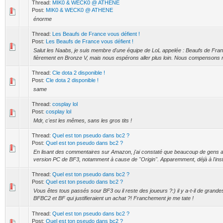
Thread:
MIK0 & WECK0 @ ATHENE
Post:
MIK0 & WECK0 @ ATHENE
énorme
Thread:
Les Beaufs de France vous défient !
Post:
Les Beaufs de France vous défient !
Salut les Naabs, je suis membre d'une équipe de LoL appelée : Beaufs de Franc
fièrement en Bronze V, mais nous espérons aller plus loin. Nous compensons 
Thread:
Cle dota 2 disponible !
Post:
Cle dota 2 disponible !
same
Thread:
cosplay lol
Post:
cosplay lol
Mdr, c'est les mêmes, sans les gros tits !
Thread:
Quel est ton pseudo dans bc2 ?
Post:
Quel est ton pseudo dans bc2 ?
En lisant des commentaires sur Amazon, j'ai constaté que beaucoup de gens 
version PC de BF3, notamment à cause de "Origin". Apparemment, déjà à l'insta
Thread:
Quel est ton pseudo dans bc2 ?
Post:
Quel est ton pseudo dans bc2 ?
Vous êtes tous passés sour BF3 ou il reste des joueurs ?:) il y a-t-il de grandes
BFBC2 et BF qui justifieraient un achat ?! Franchement je me tate !
Thread:
Quel est ton pseudo dans bc2 ?
Post:
Quel est ton pseudo dans bc2 ?