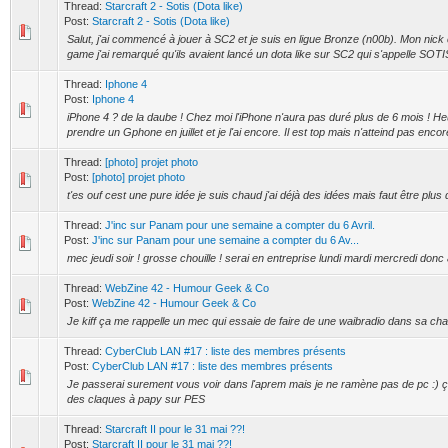
Thread:
Starcraft 2 - Sotis (Dota like)
Post:
Starcraft 2 - Sotis (Dota like)
Salut, j'ai commencé à jouer à SC2 et je suis en ligue Bronze (n00b). Mon nick 
game j'ai remarqué qu'ils avaient lancé un dota like sur SC2 qui s'appelle SOTIS. 
Thread:
Iphone 4
Post:
Iphone 4
iPhone 4 ? de la daube ! Chez moi l'iPhone n'aura pas duré plus de 6 mois ! Heu
prendre un Gphone en juillet et je l'ai encore. Il est top mais n'atteind pas encore
Thread:
[photo] projet photo
Post:
[photo] projet photo
t'es ouf cest une pure idée je suis chaud j'ai déjà des idées mais faut être plus
Thread:
J'inc sur Panam pour une semaine a compter du 6 Avril.
Post:
J'inc sur Panam pour une semaine a compter du 6 Av...
mec jeudi soir ! grosse chouille ! serai en entreprise lundi mardi mercredi donc à
Thread:
WebZine 42 - Humour Geek & Co
Post:
WebZine 42 - Humour Geek & Co
Je kiff ça me rappelle un mec qui essaie de faire de une waibradio dans sa c
Thread:
CyberClub LAN #17 : liste des membres présents
Post:
CyberClub LAN #17 : liste des membres présents
Je passerai surement vous voir dans l'aprem mais je ne ramène pas de pc :) ç
des claques à papy sur PES
Thread:
Starcraft II pour le 31 mai ??!
Post:
Starcraft II pour le 31 mai ??!