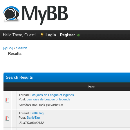
Hello There, Guest!
Login
Register
[-yGc-]
›
Search
Results
Search Results
Post
Thread:
Les joies de League of legends
Post:
Les joies de League of legends
continue mon pote ça cartonne
Thread:
BattleTag
Post:
BattleTag
FLaTRadio#2132