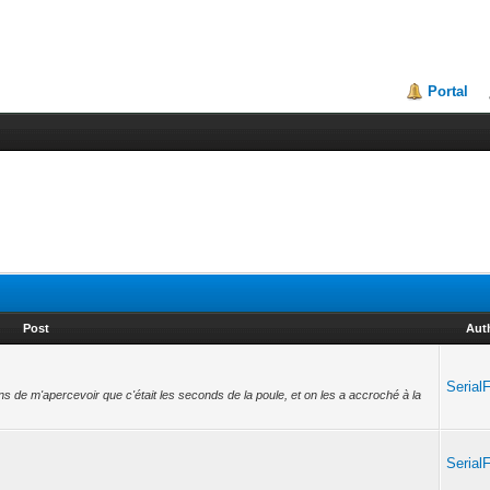
Portal
Post
Aut
Serial
iens de m'apercevoir que c'était les seconds de la poule, et on les a accroché à la
s
Serial