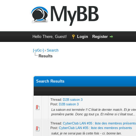
Hello There, Guest!
Login
Register
[-yGc-]
›
Search
Results
Search Results
Thread:
D2B saison 3
Post:
D2B saison 3
La saison est terminée !! C'était le dernier match. Et je v
première partie. Donc gg tout ça. Et même si c'était tout...
Thread:
CyberClub LAN #35 : liste des membres présent
Post:
CyberClub LAN #35 : liste des membres présents
salut, je ne serai pas là cette fois - ci. bonne lan.