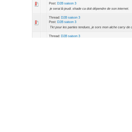
Post:
D2B saison 3
je serai là jeudi. shade ca doit dépendre de son internet.
Thread:
D2B saison 3
Post:
D2B saison 3
Tkt pour les parties tendues, je sors mon alche carry de
Thread:
D2B saison 3
Post:
D2B saison 3
:D sinon, va falloir faire des matchs à partir de minuit pour
Thread:
D2B saison 3
Post:
D2B saison 3
pk pas.
Thread:
CyberClub LAN #34 : liste des membres présent
Post:
CyberClub LAN #34 : liste des membres présents
Au fait qqn aurait une place dans une voiture depuis par
Thread:
CyberClub LAN #34 : liste des membres présent
Post:
CyberClub LAN #34 : liste des membres présents
Présent. Pas de voiture pour le moment. Azoo, je n'ai pas co
sur leur forum, je ne vois pas de message concernant la .
Thread:
D2B league
Post:
D2B league
alors ça donne quoi ton histoire aben ?