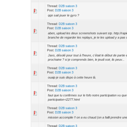
Thread:
D2B saison 3
Post:
D2B saison 3
qqn sait jouer le gyro ?
Thread:
D2B saison 3
Post:
D2B saison 3
aben, upload les deux screenshots suivant stp. http:
branche de regarder les replays, je te les upload y a pas d
Thread:
D2B saison 3
Post:
D2B saison 3
Jaxs, désolé pour tout à l'heure, c'était le début de partie
prochaine ? si je comprends bien, le jeudi soir, ils peuv...
Thread:
D2B saison 3
Post:
D2B saison 3
ouaip je suis dispo à cette heure là.
Thread:
D2B saison 3
Post:
D2B saison 3
faut que tu confirmes sur le fofo notre participation vu qu
participation-t2277.html
Thread:
D2B saison 3
Post:
D2B saison 3
mission accomplie !! on a eu chaud (on a failli prendre un
Thread:
D2B saison 3