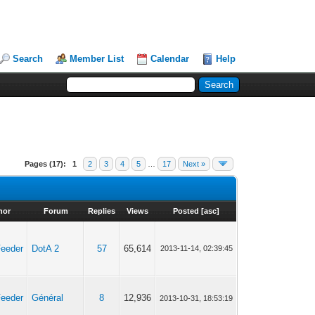
Search
Member List
Calendar
Help
Pages (17):
1
2
3
4
5
…
17
Next »
hor
Forum
Replies
Views
Posted
[
asc
]
Feeder
DotA 2
57
65,614
2013-11-14, 02:39:45
Feeder
Général
8
12,936
2013-10-31, 18:53:19