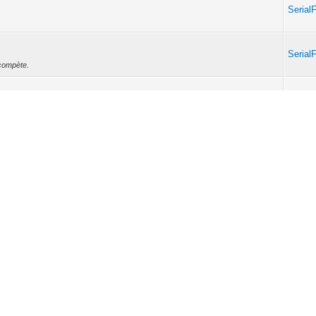
Serial
Serial
 compète.
Serial
 pouvoir être 5 !
Serial
s
Serial
is république ? à défaut je peux me déplacer avec mon pc pour arranger.
s
Serial
mpris où il fallait s'inscrire, je n'ai pas reçu d'email de la part du cyberclub et
..
Serial