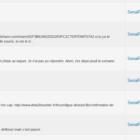
Serial
Serial
//rapidshare.com/share/91F3B61961EDD2E4FC1C753FE46FD7A1 si tu ça te
e soucis, tu me le d...
Serial
 et j'étais au taquet. Je n'ai pas pu répondre. Aben, t'es dispo jeudi la semaine
Serial
Serial
e t'es cap. http://www.dota2bourbier.fr/forum/ligue-division3b/confirmation-de-
Serial
e deflose) mais c'est passé.