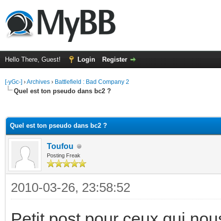
Hello There, Guest!
Login
Register
[-yGc-]
›
Archives
›
Battlefield : Bad Company 2
Quel est ton pseudo dans bc2 ?
ge
Quel est ton pseudo dans bc2 ?
Toufou
Posting Freak
2010-03-26, 23:58:52
Petit post pour ceux qui nou